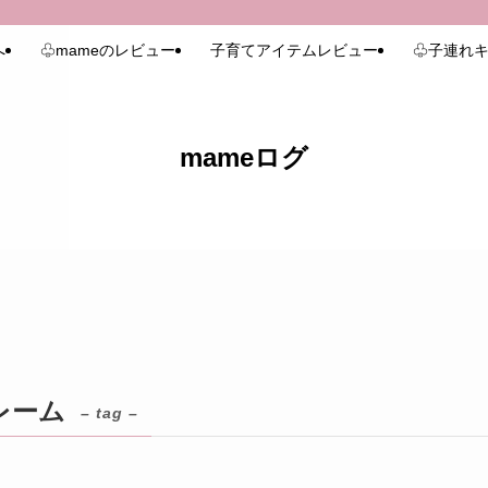
へ
♧mameのレビュー
子育てアイテムレビュー
♧子連れキ
mameログ
レーム
– tag –