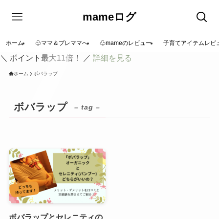
mameログ
ホーム
♧ママ＆プレママへ
♧mameのレビュー
子育てアイテムレビ
＼ ポイント最大11倍！ ／
詳細を見る
ホーム
ボバラップ
ボバラップ
– tag –
ボバラップとセレニティの