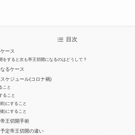
目次
るケース
開をすると次も帝王切開になるのはどうして？
となるケース
スケジュール(コロナ禍)
ること
すること
術前)にすること
術後)にすること
急帝王切開手術
と予定帝王切開の違い