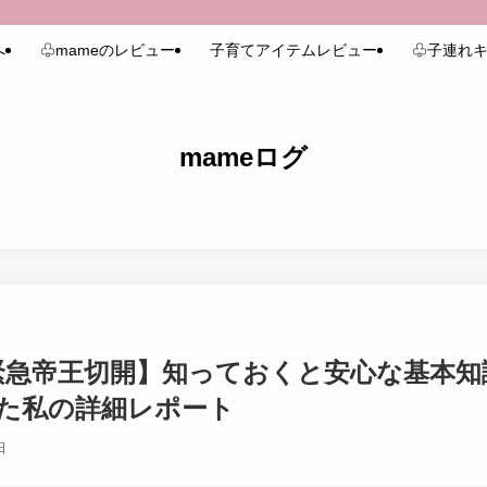
へ
♧mameのレビュー
子育てアイテムレビュー
♧子連れキ
mameログ
緊急帝王切開】知っておくと安心な基本知
た私の詳細レポート
日